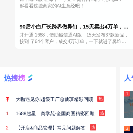
的回答！
起看看这些商家的AI生意经吧！
90后小白厂长跨界做鼻钉，15天卖出4万单，靠
才开通 1688，借助诚信通AI版，15天发布37款新品，
1688AI登上类目TOP1
接到 了64个客户，成交4万订单，一下就进了鼻饰新
晋榜 TOP1!
热搜榜
人
1
大咖遇见你|超级工厂总裁班精彩回顾
热
1
1688超星—商学苑·全国商圈精彩回顾
热
2
【开店&商品管理】常见问题解答
热
2