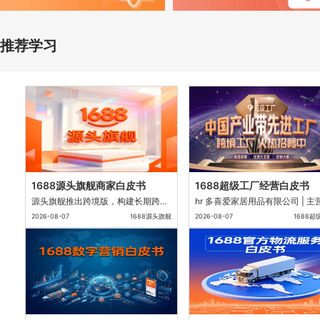
推荐学习
1688源头旗舰商家白皮书
1688超级工厂经营白皮书
源头旗舰推出跨境版，构建长期跨境采购关系 跨境人群首屏必现 · 强锁 60% 跨境人群曝光 · 一店
2026-08-07
1688源头旗舰
2026-08-07
1688超