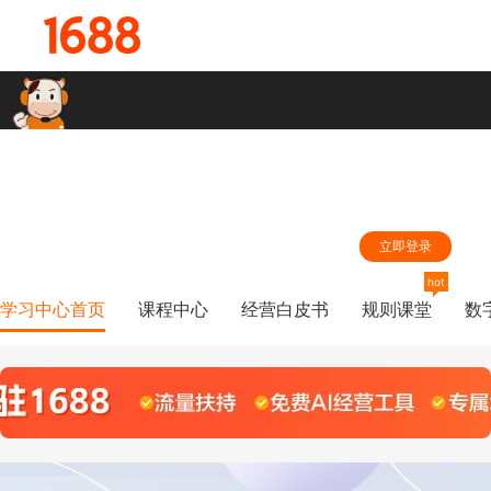
hi,同学，登录您的1688账号，学习中心第一时间根据您的学习兴趣为
您推荐精准内容
立即登录
hot
学习中心首页
课程中心
经营白皮书
规则课堂
数