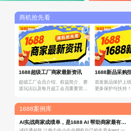
商机抢先看
1688超级工厂商家最新资讯
1688新品采购
超级工厂会员介绍、权益简介、赛
首发新品保护上
道玩法以及每月超工会员重要营销
更多保护与扶持
事项
1688案例库
AI实战商家成绩单，是1688 AI 帮助商家最有力
诚信通AI版 让每个中小企业拥有自己的生意Agent 一