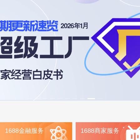
1688金融服务
1688商家服务