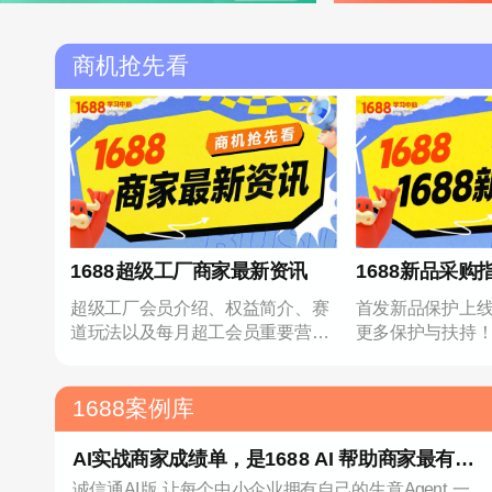
商机抢先看
1688超级工厂商家最新资讯
1688新品采购
超级工厂会员介绍、权益简介、赛
首发新品保护上
道玩法以及每月超工会员重要营销
更多保护与扶持
事项
1688案例库
AI实战商家成绩单，是1688 AI 帮助商家最有力
诚信通AI版 让每个中小企业拥有自己的生意Agent 一