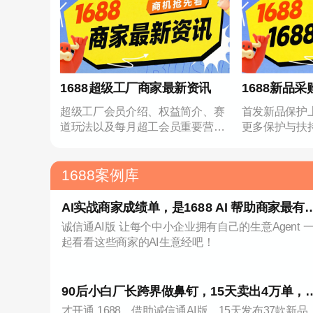
1688超级工厂商家最新资讯
1688新品采
超级工厂会员介绍、权益简介、赛
首发新品保护
道玩法以及每月超工会员重要营销
更多保护与扶
事项
1688案例库
AI实战商家成绩单，是1688 AI 帮助商家最有
诚信通AI版 让每个中小企业拥有自己的生意Agent 
的回答！
起看看这些商家的AI生意经吧！
90后小白厂长跨界做鼻钉，15天卖出4万单，
才开通 1688，借助诚信通AI版，15天发布37款新品