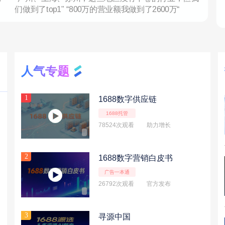
公司】：在卷区也能做到top1
们做到了top1" “800万的营业额我做到了2600万“
人气专题
1
1688数字供应链
1688托管
78524次观看
助力增长
2
1688数字营销白皮书
广告一本通
26792次观看
官方发布
3
寻源中国