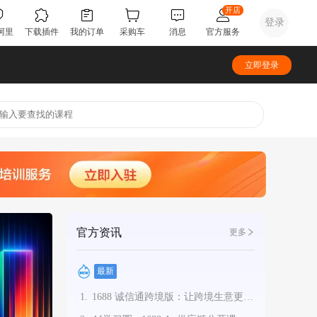
立即登录
官方资讯
更多
最新
1
.
1688 诚信通跨境版：让跨境生意更简单