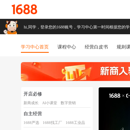
hi,同学，登录您的1688账号，学习中心第一时间根据您
学习中心首页
课程中心
经营白皮书
规则
开店必修
新商成长
AI小课堂
数字营销
自主经营
1688严选
1688找工厂
1688工业品