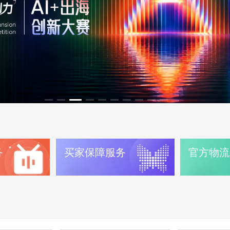
务
买家保障服务
官方物流