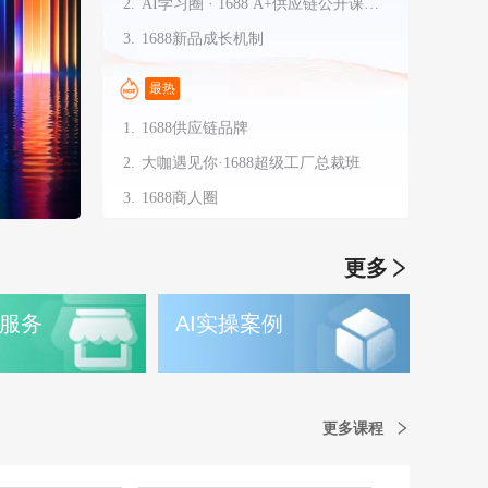
2
.
AI学习圈 · 1688 A+供应链公开课系列
3
.
1688新品成长机制
最热
1
.
1688供应链品牌
2
.
大咖遇见你·1688超级工厂总裁班
3
.
1688商人圈
更多
服务
AI实操案例
更多课程