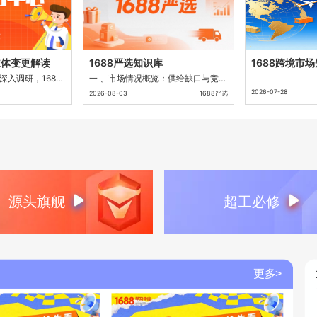
主体变更解读
1688严选知识库
背景: 基于近一年的深入调研，1688平台发现，部分商家在经营周期中面临集团重组、组织或品牌升级、类
一 、市场情况概览：供给缺口与竞争机会 新增叶子类目明细： 本次平台新增 73 个叶子类目，覆盖 1
2026-07-28
2026-08-03
1688严选
源头旗舰
超工必修
更多>