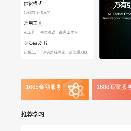
供货模式
1688数字供应链
常用工具
AI工具
生意参谋
商家工作台
会员白皮书
超级工厂
源头旗舰商家
诚信通AI版
1688金融服务
1688商家服
推荐学习