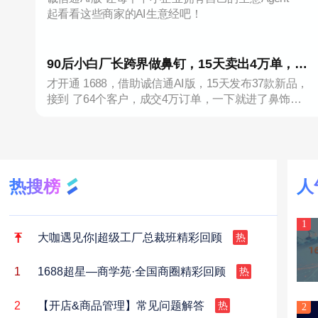
的回答！
起看看这些商家的AI生意经吧！
90后小白厂长跨界做鼻钉，15天卖出4万单，靠
才开通 1688，借助诚信通AI版，15天发布37款新品，
1688AI登上类目TOP1
接到 了64个客户，成交4万订单，一下就进了鼻饰新
晋榜 TOP1!
热搜榜
人
1
大咖遇见你|超级工厂总裁班精彩回顾
热
1
1688超星—商学苑·全国商圈精彩回顾
热
2
【开店&商品管理】常见问题解答
热
2