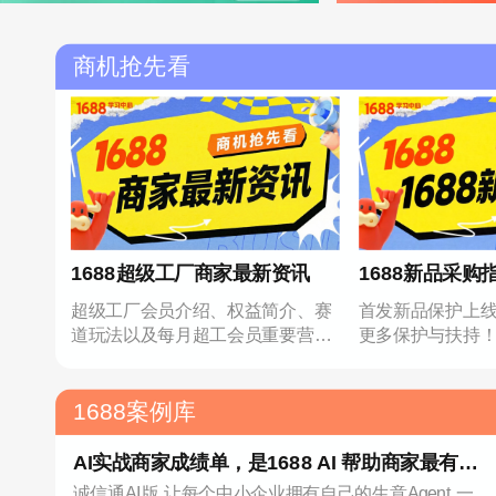
商机抢先看
1688超级工厂商家最新资讯
1688新品采购
超级工厂会员介绍、权益简介、赛
首发新品保护上
道玩法以及每月超工会员重要营销
更多保护与扶持
事项
1688案例库
AI实战商家成绩单，是1688 AI 帮助商家最有力
诚信通AI版 让每个中小企业拥有自己的生意Agent 一