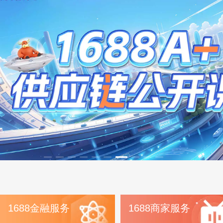
1688金融服务
1688商家服务