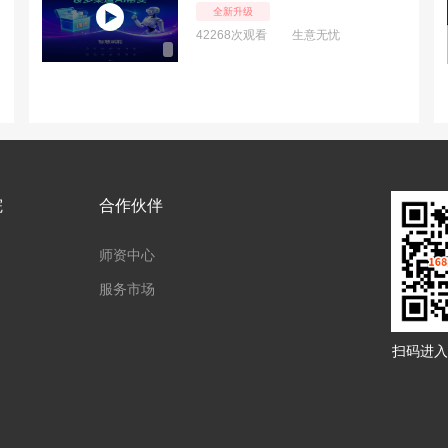
全新升级
42268次观看
生意无忧
院
合作伙伴
师资中心
服务市场
扫码进入