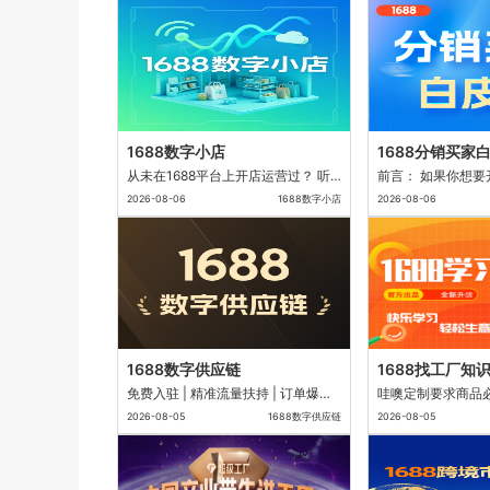
1688数字小店
1688分销买家
从未在1688平台上开店运营过？ 听过1688但不知道开店效果如何？ 想尝试下1688但不清楚路径？
2026-08-06
1688数字小店
2026-08-06
1688数字供应链
1688找工厂知
免费入驻 | 精准流量扶持 | 订单爆发式增长 点击上方图片立即入驻 一、1688数字供应链托管技术
2026-08-05
1688数字供应链
2026-08-05