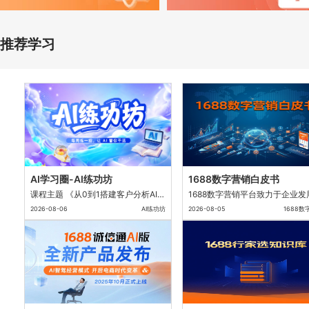
推荐学习
AI学习圈-AI练功坊
1688数字营销白皮书
课程主题 《从0到1搭建客户分析AI技能——每天10分钟看懂订单涨跌，精准挽回流失客户》 分享人：邵
2026-08-06
AI练功坊
2026-08-05
1688数