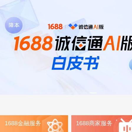
1688金融服务
1688商家服务