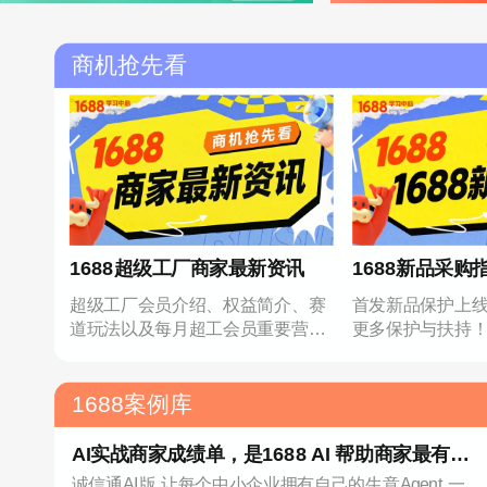
商机抢先看
1688超级工厂商家最新资讯
1688新品采购
超级工厂会员介绍、权益简介、赛
首发新品保护上
道玩法以及每月超工会员重要营销
更多保护与扶持
事项
1688案例库
AI实战商家成绩单，是1688 AI 帮助商家最有力
诚信通AI版 让每个中小企业拥有自己的生意Agent 一