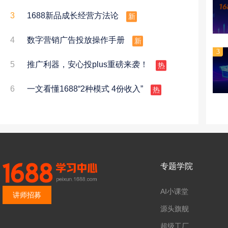
新
3
1688新品成长经营方法论
新
4
数字营销广告投放操作手册
3
热
5
推广利器，安心投plus重磅来袭！
热
6
一文看懂1688“2种模式 4份收入”
专题学院
AI小课堂
讲师招募
源头旗舰
超级工厂