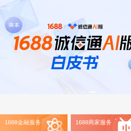
1688金融服务
1688商家服务