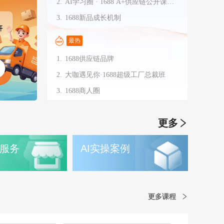
2
.
AI学习圈 · 1688 A+供应链公开课系列
3
.
1688新品成长机制
最热
1
.
1688供应链品牌
2
.
大咖遇见你·1688超级工厂总裁班
3
.
1688商人圈
更多
服务
AI实操案例
更多课程