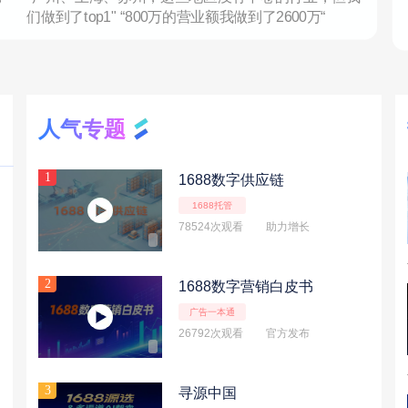
公司】：在卷区也能做到top1
们做到了top1" “800万的营业额我做到了2600万“
人气专题
1
1688数字供应链
1688托管
78524次观看
助力增长
2
1688数字营销白皮书
广告一本通
26792次观看
官方发布
3
寻源中国