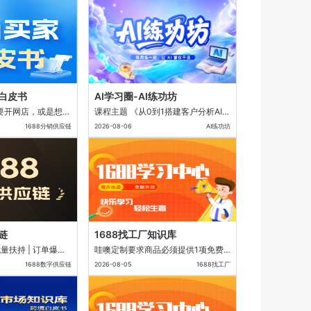
家白皮书
AI学习圈-AI练功坊
前言： 如果你想要开网店，或是想要在电商平台闯出一片天，一定会有启动资金这一苦恼；同时，心里一定暗暗
课程主题 《从0到1搭建客户分析AI技能——每天10分钟看懂订单涨跌，精准挽回流失客户》 分享人：邵
1688分销供应链
2026-08-06
AI练功坊
链
1688找工厂知识库
免费入驻 | 精准流量扶持 | 订单爆发式增长 点击上方图片立即入驻 一、1688数字供应链托管技术
哇噢定制要求商品必须提供1项免费的定制项，且该定制项的起定量不得高于商品起定量。定制项可以是加图加字
1688数字供应链
2026-08-05
1688找工厂