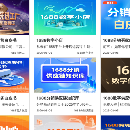
经营白皮书
1688数字小店
1688分销买
hr 多喜爱家居用品有限公司 | 主营行业/产品：家纺家饰-四件套 商家原话：公司主要从事以套件
从未在1688平台上开店运营过？ 听过1688但不知道开店效果如何？ 想尝试下1688但不清楚路径？
1688超级工厂
2026-08-06
1688数字小店
2026-08-06
服务白皮书
1688分销供应链知识库
1688数字供应
一、【指定发顺丰】服务介绍 1、什么是指定发顺丰服务？立即开通 指定发顺丰服务是指商家开通服务后，买
分销商品管理页于2025年11月6号升级迭代，核心变化点：1、商品加入一件代发更方便啦！支持商品独立
1688官方物流
2026-08-06
1688分销供应链
2026-08-05