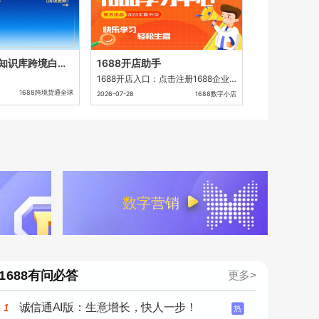
1688跨境市场知识库跨境白皮书（持续更新）
1688开店助手
1688开店入口：点击注册1688企业账号，免费获得行业趋势查询、店铺生意诊断 一、1688新商入驻
1688跨境货通全球
2026-07-28
1688数字小店
数字营销
1688有问必答
更多>
诚信通AI版：生意增长，快人一步！
1
热