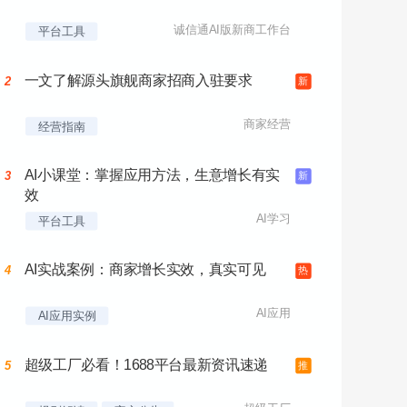
诚信通AI版新商工作台
平台工具
一文了解源头旗舰商家招商入驻要求
2
新
商家经营
经营指南
AI小课堂：掌握应用方法，生意增长有实
3
新
效
AI学习
平台工具
AI实战案例：商家增长实效，真实可见
4
热
AI应用
AI应用实例
超级工厂必看！1688平台最新资讯速递
5
推