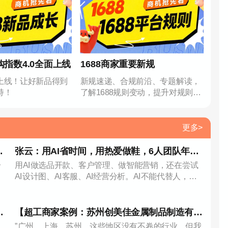
购指数4.0全面上线
1688商家重要新规
上线！让好新品得到
新规速递、合规前沿、专题解读，
持！
了解1688规则变动，提升对规则的
认知和理解。
更多>
力
张云：用AI省时间，用热爱做鞋，6人团队年销
一
用AI做选品开款、客户管理、做智能营销，还在尝试
过亿
AI设计图、AI客服、AI经营分析。AI不能代替人，但
能让人更高效。
靠
【超工商家案例：苏州创美佳金属制品制造有限
，
”广州、上海、苏州，这些地区没有不卷的行业，但我