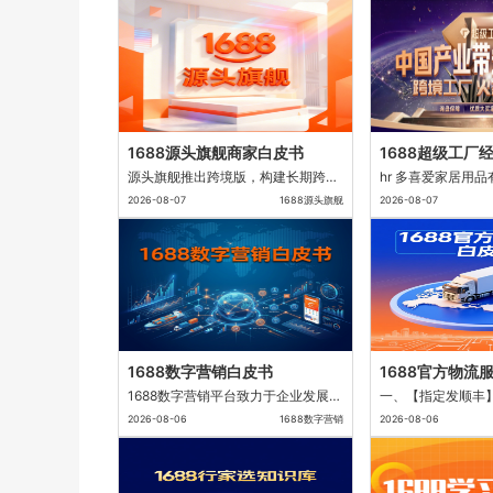
1688源头旗舰商家白皮书
1688超级工厂
源头旗舰推出跨境版，构建长期跨境采购关系 跨境人群首屏必现 · 强锁 60% 跨境人群曝光 · 一店
2026-08-07
1688源头旗舰
2026-08-07
1688数字营销白皮书
1688官方物流
1688数字营销平台致力于企业发展全链路营销推广平台，依托1688数字化生意资产优势，结合阿里大生态
2026-08-06
1688数字营销
2026-08-06