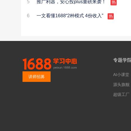
5
推广利器，安心投plus重磅来袭！
热
6
一文看懂1688“2种模式 4份收入”
热
专题学
AI小课堂
讲师招募
源头旗舰
超级工厂