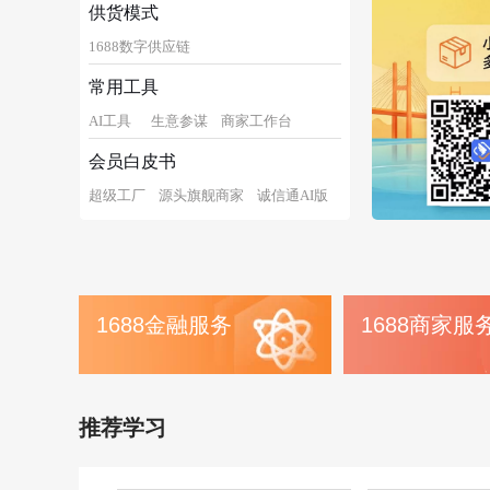
供货模式
1688数字供应链
常用工具
AI工具
生意参谋
商家工作台
会员白皮书
超级工厂
源头旗舰商家
诚信通AI版
1688金融服务
1688商家服
推荐学习