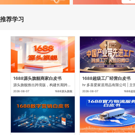
推荐学习
1688源头旗舰商家白皮书
1688超级工厂经营白皮书
源头旗舰推出跨境版，构建长期跨境采购关系 跨境人群首屏必现 · 强锁 60% 跨境人群曝光 · 一店
2026-08-07
1688源头旗舰
2026-08-07
1688超