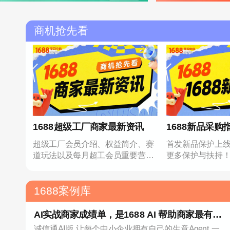
商机抢先看
1688超级工厂商家最新资讯
1688新品采购
超级工厂会员介绍、权益简介、赛
首发新品保护上
道玩法以及每月超工会员重要营销
更多保护与扶持
事项
1688案例库
AI实战商家成绩单，是1688 AI 帮助商家最有力
诚信通AI版 让每个中小企业拥有自己的生意Agent 一