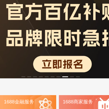
1688金融服务
1688商家服务