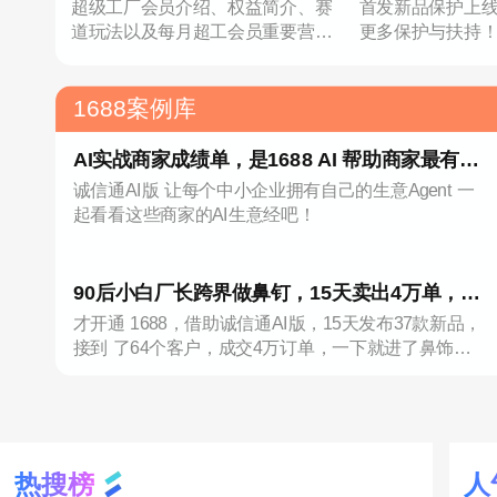
超级工厂会员介绍、权益简介、赛
首发新品保护上
道玩法以及每月超工会员重要营销
更多保护与扶持
事项
1688案例库
AI实战商家成绩单，是1688 AI 帮助商家最有力
诚信通AI版 让每个中小企业拥有自己的生意Agent 一
的回答！
起看看这些商家的AI生意经吧！
90后小白厂长跨界做鼻钉，15天卖出4万单，靠
才开通 1688，借助诚信通AI版，15天发布37款新品，
1688AI登上类目TOP1
接到 了64个客户，成交4万订单，一下就进了鼻饰新
晋榜 TOP1!
热搜榜
人