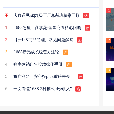
1
热
大咖遇见你|超级工厂总裁班精彩回顾
热
1
1688超星—商学苑·全国商圈精彩回顾
热
2
【开店&商品管理】常见问题解答
2
新
3
1688新品成长经营方法论
新
4
数字营销广告投放操作手册
3
热
5
推广利器，安心投plus重磅来袭！
热
6
一文看懂1688“2种模式 4份收入”