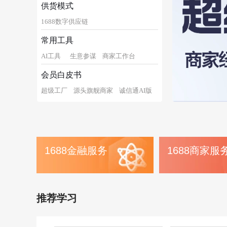
供货模式
1688数字供应链
常用工具
AI工具
生意参谋
商家工作台
会员白皮书
超级工厂
源头旗舰商家
诚信通AI版
1688金融服务
1688商家服
推荐学习