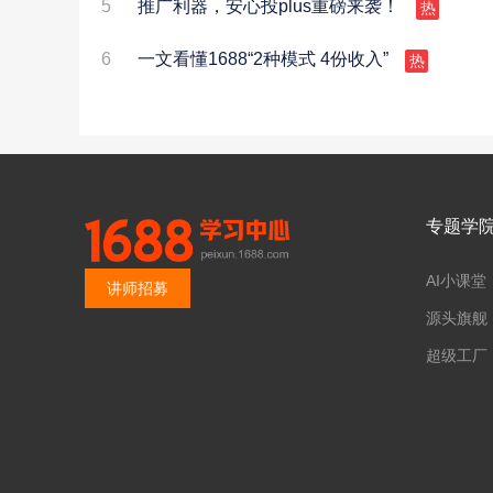
5
推广利器，安心投plus重磅来袭！
热
6
一文看懂1688“2种模式 4份收入”
热
专题学
AI小课堂
讲师招募
源头旗舰
超级工厂