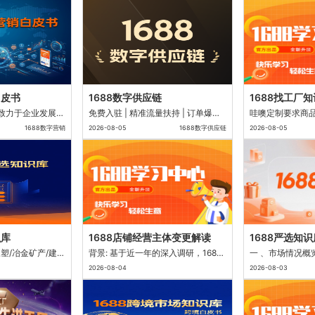
白皮书
1688数字供应链
1688找工厂
1688数字营销平台致力于企业发展全链路营销推广平台，依托1688数字化生意资产优势，结合阿里大生态
免费入驻 | 精准流量扶持 | 订单爆发式增长 点击上方图片立即入驻 一、1688数字供应链托管技术
1688数字营销
2026-08-05
1688数字供应链
2026-08-05
识库
1688店铺经营主体变更解读
1688严选知识
纺织、皮革/化工/橡塑/冶金矿产/建材/钢铁/新能源/农业/加工/印刷/通信产品电工电气/机械及行业
背景: 基于近一年的深入调研，1688平台发现，部分商家在经营周期中面临集团重组、组织或品牌升级、类
2026-08-04
2026-08-03