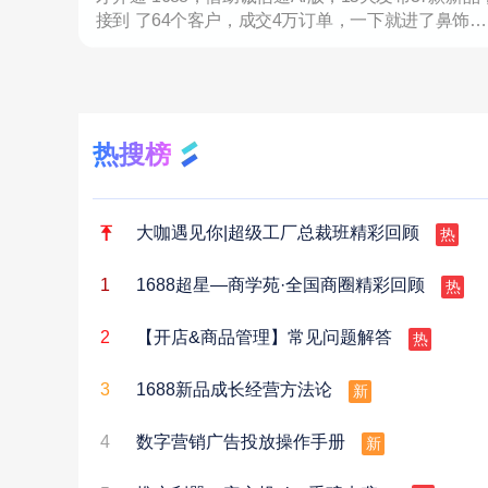
1688AI登上类目TOP1
接到 了64个客户，成交4万订单，一下就进了鼻饰新
晋榜 TOP1!
热搜榜
大咖遇见你|超级工厂总裁班精彩回顾
热
1
1688超星—商学苑·全国商圈精彩回顾
热
2
【开店&商品管理】常见问题解答
热
3
1688新品成长经营方法论
新
4
数字营销广告投放操作手册
新