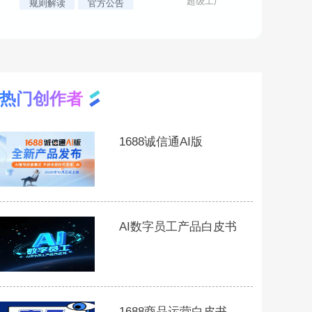
超级工厂
规则解读
官方公告
热门创作者
1688诚信通AI版
AI数字员工产品白皮书
1688商品运营白皮书