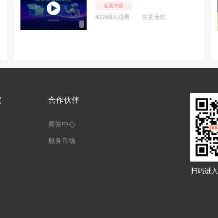
全新升级
42268次观看
生意无忧
院
合作伙伴
师资中心
服务市场
扫码进入