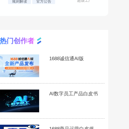
超级工厂
规则解读
官方公告
热门创作者
1688诚信通AI版
AI数字员工产品白皮书
1688商品运营白皮书