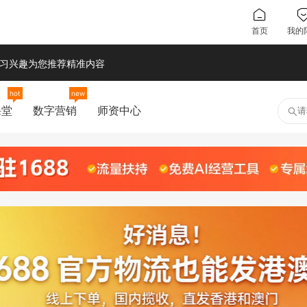
的学习兴趣为您推荐精准内容
hot
new
课堂
数字营销
师资中心