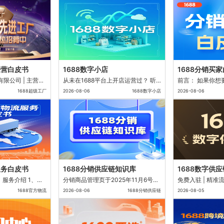
经营白皮书
1688数字小店
1688分销买
hr 多喜爱家居用品有限公司 | 主营行业/产品：家纺家饰-四件套 商家原话：公司主要从事以套件
从未在1688平台上开店运营过？ 听过1688但不知道开店效果如何？ 想尝试下1688但不清楚路径？
1688超级工厂
2026-08-06
1688数字小店
2026-08-06
服务白皮书
1688分销供应链知识库
1688数字供应
一、【指定发顺丰】服务介绍 1、什么是指定发顺丰服务？立即开通 指定发顺丰服务是指商家开通服务后，买
分销商品管理页于2025年11月6号升级迭代，核心变化点：1、商品加入一件代发更方便啦！支持商品独立
1688官方物流
2026-08-06
1688分销供应链
2026-08-05