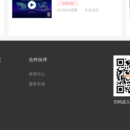
全新升级
42268次观看
生意无忧
院
合作伙伴
师资中心
服务市场
扫码进入