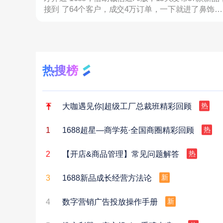
1688AI登上类目TOP1
接到 了64个客户，成交4万订单，一下就进了鼻饰新
晋榜 TOP1!
热搜榜
大咖遇见你|超级工厂总裁班精彩回顾
热
1
1688超星—商学苑·全国商圈精彩回顾
热
2
【开店&商品管理】常见问题解答
热
3
1688新品成长经营方法论
新
4
数字营销广告投放操作手册
新