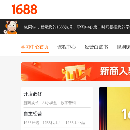
hi,同学，登录您的1688账号，学习中心第一时间根据您
学习中心首页
课程中心
经营白皮书
规则
开店必修
新商成长
AI小课堂
数字营销
自主经营
1688严选
1688找工厂
1688工业品