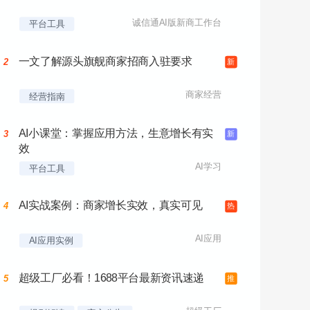
诚信通AI版新商工作台
平台工具
一文了解源头旗舰商家招商入驻要求
2
新
商家经营
经营指南
AI小课堂：掌握应用方法，生意增长有实
3
新
效
AI学习
平台工具
AI实战案例：商家增长实效，真实可见
4
热
AI应用
AI应用实例
超级工厂必看！1688平台最新资讯速递
5
推