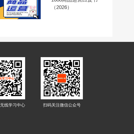
（2026）
无线学习中心
扫码关注微信公众号