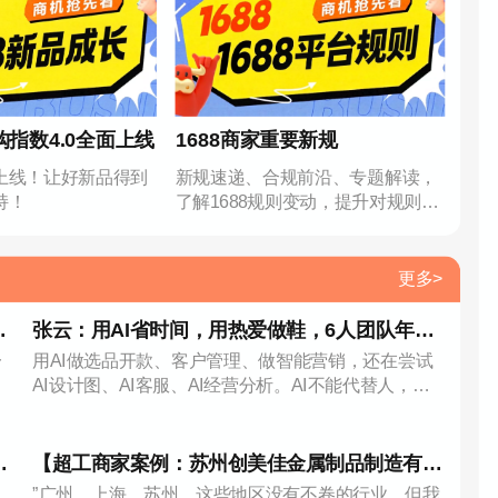
购指数4.0全面上线
1688商家重要新规
上线！让好新品得到
新规速递、合规前沿、专题解读，
持！
了解1688规则变动，提升对规则的
认知和理解。
更多>
力
张云：用AI省时间，用热爱做鞋，6人团队年销
一
用AI做选品开款、客户管理、做智能营销，还在尝试
过亿
AI设计图、AI客服、AI经营分析。AI不能代替人，但
能让人更高效。
靠
【超工商家案例：苏州创美佳金属制品制造有限
，
”广州、上海、苏州，这些地区没有不卷的行业，但我