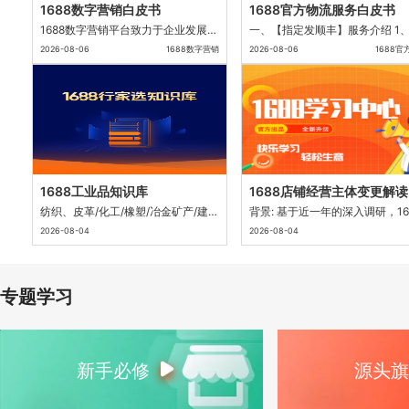
1688数字营销白皮书
1688官方物流服务白皮书
1688数字营销平台致力于企业发展全链路营销推广平台，依托1688数字化生意资产优势，结合阿里大生态
2026-08-06
1688数字营销
2026-08-06
1688官
1688工业品知识库
1688店铺经营主体变更解读
纺织、皮革/化工/橡塑/冶金矿产/建材/钢铁/新能源/农业/加工/印刷/通信产品电工电气/机械及行业
2026-08-04
2026-08-04
专题学习
新手必修
源头旗