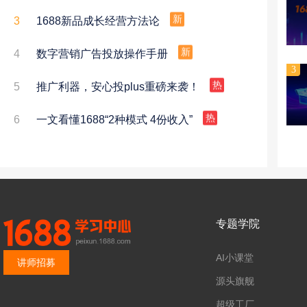
3
1688新品成长经营方法论
新
4
数字营销广告投放操作手册
新
3
5
推广利器，安心投plus重磅来袭！
热
6
一文看懂1688“2种模式 4份收入”
热
专题学院
AI小课堂
讲师招募
源头旗舰
超级工厂