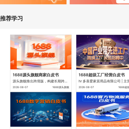
推荐学习
1688源头旗舰商家白皮书
1688超级工厂经营白皮书
源头旗舰推出跨境版，构建长期跨境采购关系 跨境人群首屏必现 · 强锁 60% 跨境人群曝光 · 一店
2026-08-07
1688源头旗舰
2026-08-07
1688超