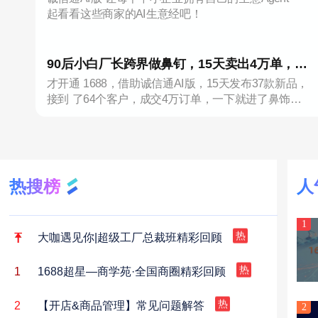
的回答！
起看看这些商家的AI生意经吧！
90后小白厂长跨界做鼻钉，15天卖出4万单，靠
才开通 1688，借助诚信通AI版，15天发布37款新品，
1688AI登上类目TOP1
接到 了64个客户，成交4万订单，一下就进了鼻饰新
晋榜 TOP1!
热搜榜
人
1
大咖遇见你|超级工厂总裁班精彩回顾
热
1
1688超星—商学苑·全国商圈精彩回顾
热
2
【开店&商品管理】常见问题解答
热
2