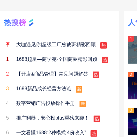
热搜榜
人
1
热
大咖遇见你|超级工厂总裁班精彩回顾
热
1
1688超星—商学苑·全国商圈精彩回顾
热
2
【开店&商品管理】常见问题解答
2
新
3
1688新品成长经营方法论
新
4
数字营销广告投放操作手册
3
热
5
推广利器，安心投plus重磅来袭！
热
6
一文看懂1688“2种模式 4份收入”