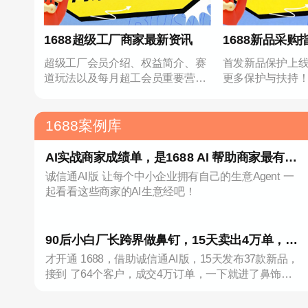
1688超级工厂商家最新资讯
1688新品采购
超级工厂会员介绍、权益简介、赛
首发新品保护上
道玩法以及每月超工会员重要营销
更多保护与扶持
事项
1688案例库
AI实战商家成绩单，是1688 AI 帮助商家最有力
诚信通AI版 让每个中小企业拥有自己的生意Agent 一
的回答！
起看看这些商家的AI生意经吧！
90后小白厂长跨界做鼻钉，15天卖出4万单，靠
才开通 1688，借助诚信通AI版，15天发布37款新品，
1688AI登上类目TOP1
接到 了64个客户，成交4万订单，一下就进了鼻饰新
晋榜 TOP1!