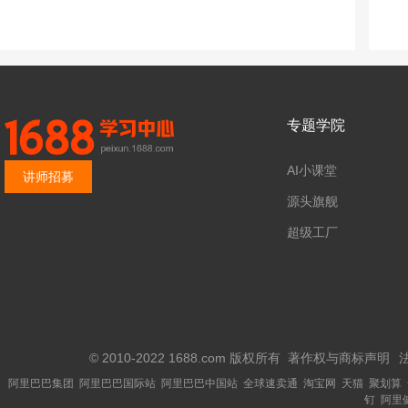
专题学院
AI小课堂
讲师招募
源头旗舰
超级工厂
© 2010-2022 1688.com 版权所有
著作权与商标声明
阿里巴巴集团
阿里巴巴国际站
阿里巴巴中国站
全球速卖通
淘宝网
天猫
聚划算
钉
阿里