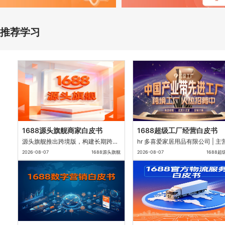
推荐学习
1688源头旗舰商家白皮书
1688超级工厂经营白皮书
源头旗舰推出跨境版，构建长期跨境采购关系 跨境人群首屏必现 · 强锁 60% 跨境人群曝光 · 一店
2026-08-07
1688源头旗舰
2026-08-07
1688超