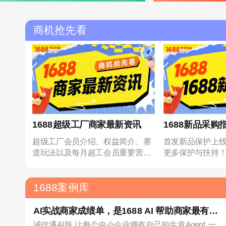
商机抢先看
1688超级工厂商家最新资讯
1688新品采购
超级工厂会员介绍、权益简介、赛
首发新品保护上
道玩法以及每月超工会员重要营销
更多保护与扶持
事项
1688案例库
AI实战商家成绩单，是1688 AI 帮助商家最有力
诚信通AI版 让每个中小企业拥有自己的生意Agent 一