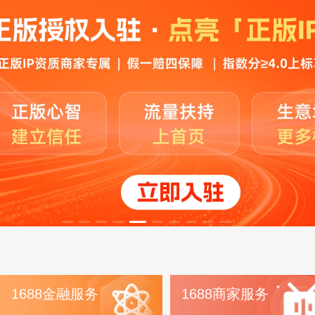
1688金融服务
1688商家服务