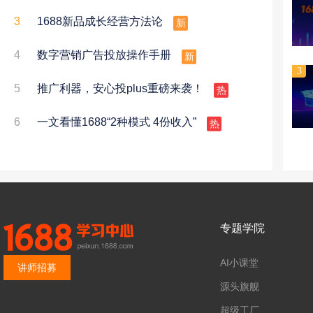
新
3
1688新品成长经营方法论
新
4
数字营销广告投放操作手册
3
热
5
推广利器，安心投plus重磅来袭！
热
6
一文看懂1688“2种模式 4份收入”
专题学院
AI小课堂
讲师招募
源头旗舰
超级工厂