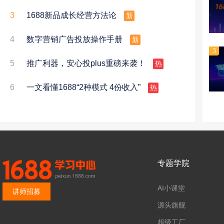
新
3
1688新品成长经营方法论
新
4
数字营销广告投放操作手册
3
热
5
推广利器，安心投plus重磅来袭！
热
6
一文看懂1688“2种模式 4份收入”
专题学院
AI小课堂
讲师招募
源头旗舰
超级工厂