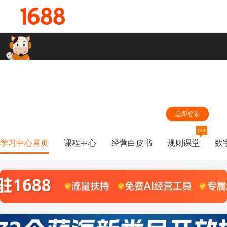
hi,同学，登录您的1688账号，学习中心第一时间根据您的学习兴趣为
您推荐精准内容
立即登录
hot
学习中心首页
课程中心
经营白皮书
规则课堂
数