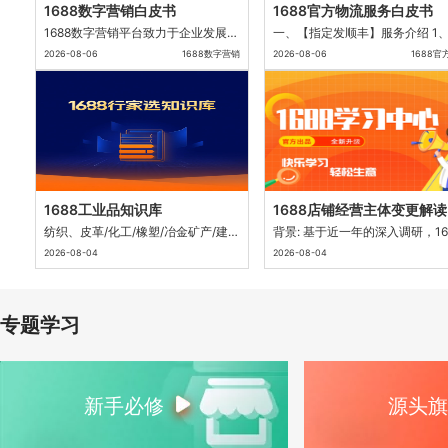
1688数字营销白皮书
1688官方物流服务白皮书
1688数字营销平台致力于企业发展全链路营销推广平台，依托1688数字化生意资产优势，结合阿里大生态
2026-08-06
1688数字营销
2026-08-06
1688官
1688工业品知识库
1688店铺经营主体变更解读
纺织、皮革/化工/橡塑/冶金矿产/建材/钢铁/新能源/农业/加工/印刷/通信产品电工电气/机械及行业
2026-08-04
2026-08-04
专题学习
新手必修
源头旗