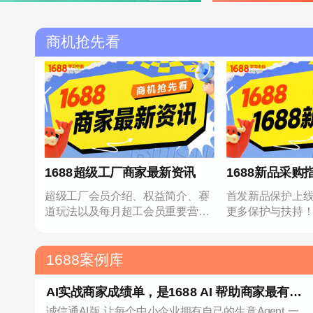
商机抢先看
1688超级工厂商家最新资讯
1688新品采购
超级工厂会员介绍、权益简介、赛
首发新品保护上
道玩法以及每月超工会员重要营销
更多保护与扶持
事项
1688案例库
AI实战商家成绩单，是1688 AI 帮助商家最有力
诚信通AI版 让每个中小企业拥有自己的生意Agent 一