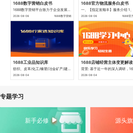
1688数字营销白皮书
1688官方物流服务白皮书
1688数字营销平台致力于企业发展全链路营销推广平台，依托1688数字化生意资产优势，结合阿里大生态
2026-08-06
1688数字营销
2026-08-06
1688官
1688工业品知识库
1688店铺经营主体变更解读
纺织、皮革/化工/橡塑/冶金矿产/建材/钢铁/新能源/农业/加工/印刷/通信产品电工电气/机械及行业
2026-08-04
2026-08-04
专题学习
新手必修
源头旗