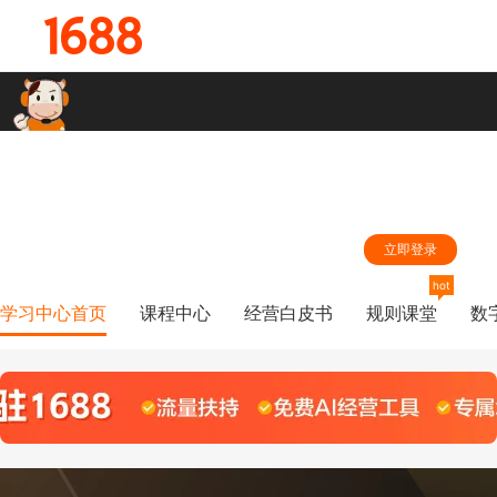
hi,同学，登录您的1688账号，学习中心第一时间根据您的学习兴趣为
您推荐精准内容
立即登录
hot
学习中心首页
课程中心
经营白皮书
规则课堂
数