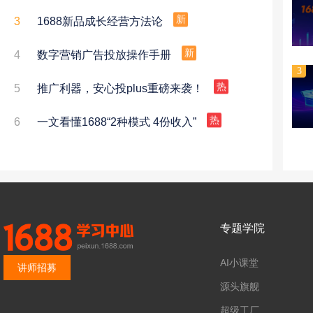
3
1688新品成长经营方法论
新
4
数字营销广告投放操作手册
新
3
5
推广利器，安心投plus重磅来袭！
热
6
一文看懂1688“2种模式 4份收入”
热
专题学院
AI小课堂
讲师招募
源头旗舰
超级工厂