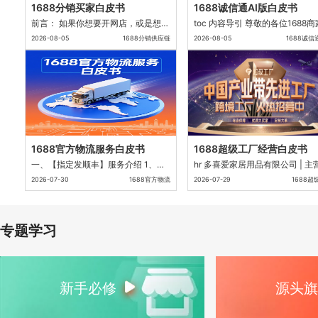
1688分销买家白皮书
1688诚信通AI版白皮书
前言： 如果你想要开网店，或是想要在电商平台闯出一片天，一定会有启动资金这一苦恼；同时，心里一定暗暗
2026-08-05
1688分销供应链
2026-08-05
1688诚信
1688官方物流服务白皮书
1688超级工厂经营白皮书
一、【指定发顺丰】服务介绍 1、什么是指定发顺丰服务？立即开通 指定发顺丰服务是指商家开通服务后，买
2026-07-30
1688官方物流
2026-07-29
1688超
专题学习
新手必修
源头旗