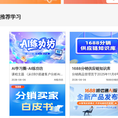
推荐学习
AI学习圈-AI练功坊
1688分销供应链知识库
课程主题 《从0到1搭建客户分析AI技能——每天10分钟看懂订单涨跌，精准挽回流失客户》 分享人：邵
2026-08-06
AI练功坊
2026-08-06
1688分销