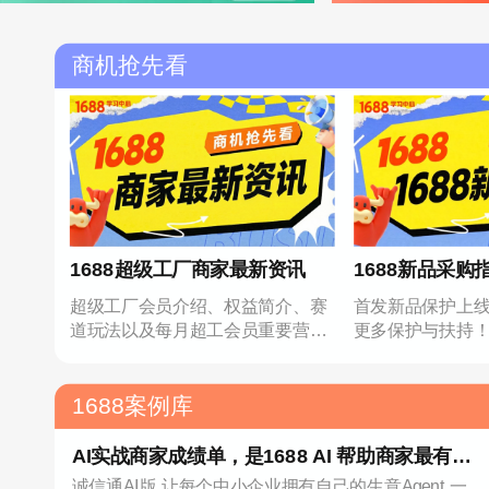
商机抢先看
1688超级工厂商家最新资讯
1688新品采购
超级工厂会员介绍、权益简介、赛
首发新品保护上
道玩法以及每月超工会员重要营销
更多保护与扶持
事项
1688案例库
AI实战商家成绩单，是1688 AI 帮助商家最有力
诚信通AI版 让每个中小企业拥有自己的生意Agent 一