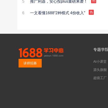
热
5
推广利器，安心投plus重磅来袭！
热
6
一文看懂1688“2种模式 4份收入”
专题学
AI小课堂
讲师招募
源头旗舰
超级工厂