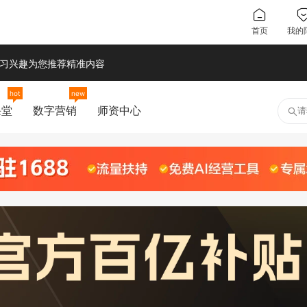
的学习兴趣为您推荐精准内容
hot
new
课堂
数字营销
师资中心