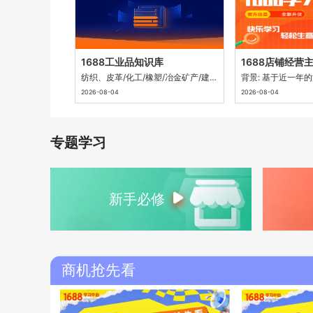
1688工业品知识库
1688店铺经营
纺织、皮革/化工/橡塑/冶金矿产/建材/钢铁/新能源/农业/加工/印刷/通信产品电工电气/机械及行业
2026-08-04
2026-08-04
专题学习
新手必修
商机抢先看