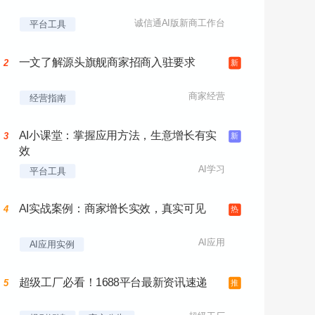
诚信通AI版新商工作台
平台工具
一文了解源头旗舰商家招商入驻要求
2
新
商家经营
经营指南
AI小课堂：掌握应用方法，生意增长有实
3
新
效
AI学习
平台工具
AI实战案例：商家增长实效，真实可见
4
热
AI应用
AI应用实例
超级工厂必看！1688平台最新资讯速递
5
推