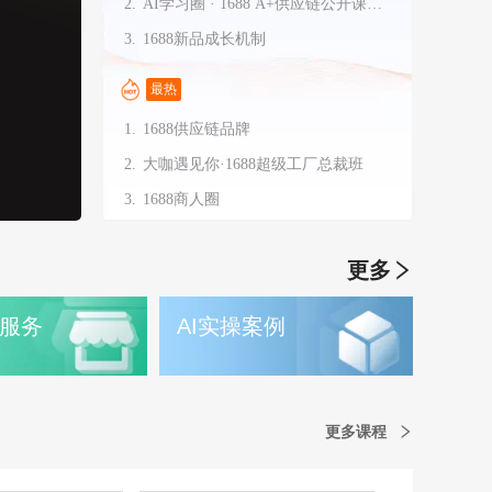
2
.
AI学习圈 · 1688 A+供应链公开课系列
3
.
1688新品成长机制
最热
1
.
1688供应链品牌
2
.
大咖遇见你·1688超级工厂总裁班
3
.
1688商人圈
更多
服务
AI实操案例
更多课程