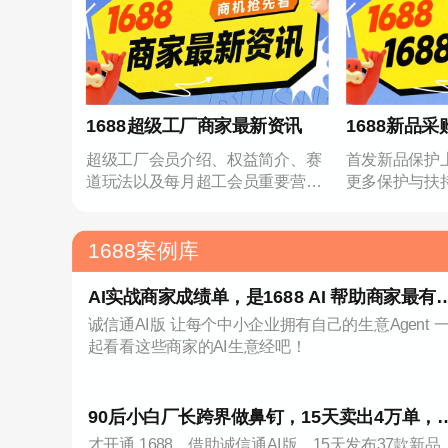
1688超级工厂商家最新资讯
1688新品采
超级工厂会员介绍、权益简介、赛
首发新品保护
道玩法以及每月超工会员重要营销
更多保护与扶
事项
1688案例库
AI实战商家成绩单，是1688 AI 帮助商家最有
诚信通AI版 让每个中小企业拥有自己的生意Agent 
的回答！
起看看这些商家的AI生意经吧！
90后小白厂长跨界做鼻钉，15天卖出4万单，
才开通 1688，借助诚信通AI版，15天发布37款新品