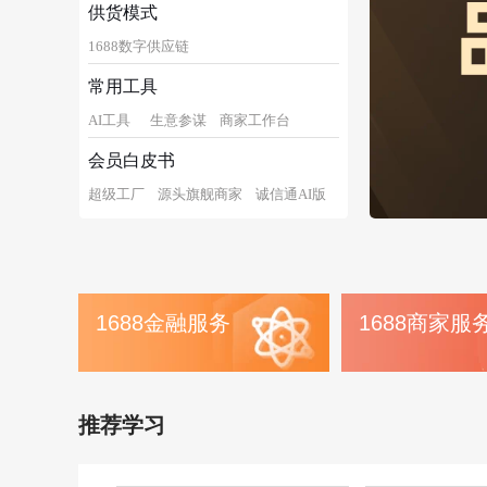
供货模式
1688数字供应链
常用工具
AI工具
生意参谋
商家工作台
会员白皮书
超级工厂
源头旗舰商家
诚信通AI版
1688金融服务
1688商家服
推荐学习