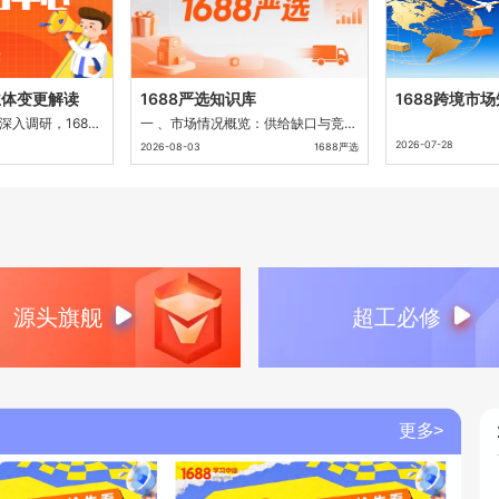
主体变更解读
1688严选知识库
背景: 基于近一年的深入调研，1688平台发现，部分商家在经营周期中面临集团重组、组织或品牌升级、类
一 、市场情况概览：供给缺口与竞争机会 新增叶子类目明细： 本次平台新增 73 个叶子类目，覆盖 1
2026-07-28
2026-08-03
1688严选
源头旗舰
超工必修
更多>