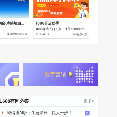
1688跨境市场知识库跨境白皮书（持续更新）
1688开店助手
1688开店入口：点击注册1688企业账号，免费获得行业趋势查询、店铺生意诊断 一、1688新商入驻
1688跨境货通全球
2026-07-28
1688数字小店
数字营销
1688有问必答
更多>
诚信通AI版：生意增长，快人一步！
1
热