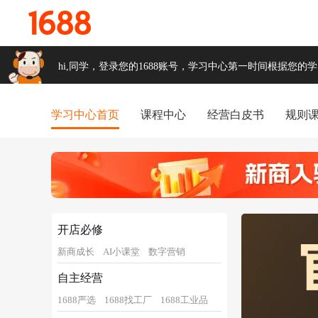
hi,同学，登录您的1688账号，学习中心第一时间根据您
学习中心首页
课程中心
经营白皮书
规则
开店必修
新商成长
AI小课堂
数字营销
自主经营
1688严选
1688找工厂
1688工业品