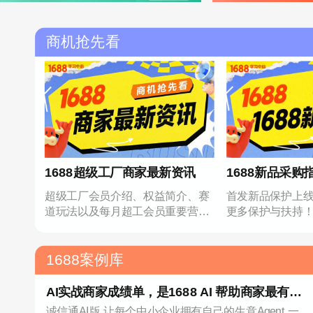
商机抢先看
1688超级工厂商家最新资讯
1688新品采购
超级工厂会员介绍、权益简介、赛
首发新品保护上
道玩法以及每月超工会员重要营销
更多保护与扶持
事项
1688案例库
AI实战商家成绩单，是1688 AI 帮助商家最有力
诚信通AI版 让每个中小企业拥有自己的生意Agent 一