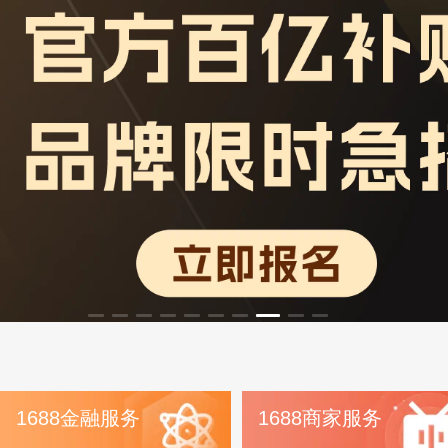
1688金融服务
1688商家服务