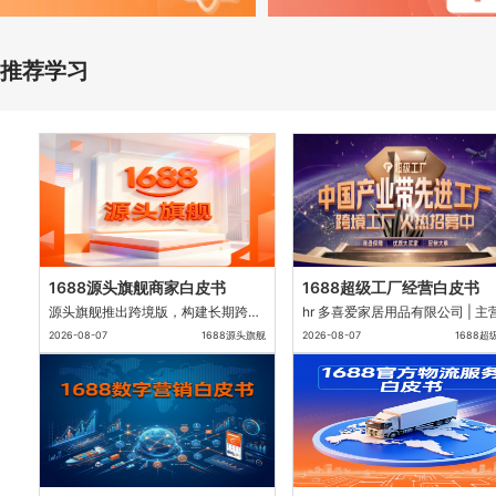
推荐学习
1688源头旗舰商家白皮书
1688超级工厂经营白皮书
源头旗舰推出跨境版，构建长期跨境采购关系 跨境人群首屏必现 · 强锁 60% 跨境人群曝光 · 一店
2026-08-07
1688源头旗舰
2026-08-07
1688超