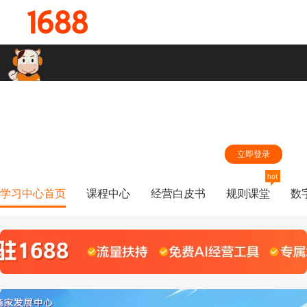
hi,同学，登录您的1688账号，学习中心第一时间根据您的学习兴趣为
您推荐精准内容
立即登录
hot
学习中心首页
课程中心
经营白皮书
规则课堂
数