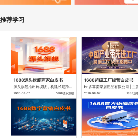
推荐学习
1688源头旗舰商家白皮书
1688超级工厂经营白皮书
源头旗舰推出跨境版，构建长期跨境采购关系 跨境人群首屏必现 · 强锁 60% 跨境人群曝光 · 一店
2026-08-07
1688源头旗舰
2026-08-07
1688超