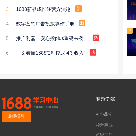
3
1688新品成长经营方法论
新
4
数字营销广告投放操作手册
新
3
5
推广利器，安心投plus重磅来袭！
热
6
一文看懂1688“2种模式 4份收入”
热
专题学院
AI小课堂
讲师招募
源头旗舰
超级工厂