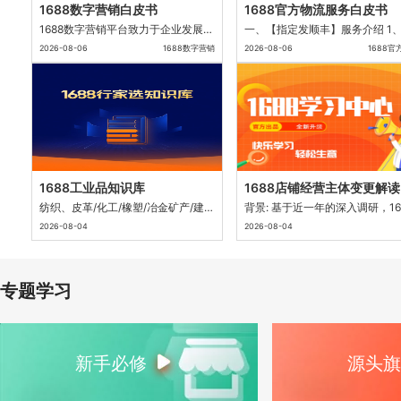
1688数字营销白皮书
1688官方物流服务白皮书
1688数字营销平台致力于企业发展全链路营销推广平台，依托1688数字化生意资产优势，结合阿里大生态
2026-08-06
1688数字营销
2026-08-06
1688官
1688工业品知识库
1688店铺经营主体变更解读
纺织、皮革/化工/橡塑/冶金矿产/建材/钢铁/新能源/农业/加工/印刷/通信产品电工电气/机械及行业
2026-08-04
2026-08-04
专题学习
新手必修
源头旗