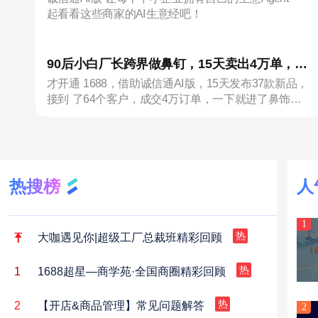
的回答！
起看看这些商家的AI生意经吧！
90后小白厂长跨界做鼻钉，15天卖出4万单，靠
才开通 1688，借助诚信通AI版，15天发布37款新品，
1688AI登上类目TOP1
接到 了64个客户，成交4万订单，一下就进了鼻饰新
晋榜 TOP1!
热搜榜
人
1
大咖遇见你|超级工厂总裁班精彩回顾
热
1
1688超星—商学苑·全国商圈精彩回顾
热
2
【开店&商品管理】常见问题解答
2
热