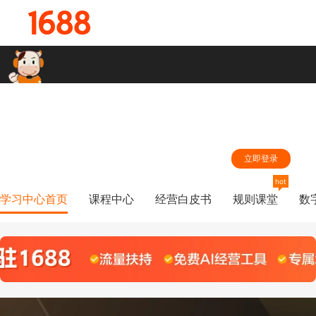
hi,同学，登录您的1688账号，学习中心第一时间根据您的学习兴趣为
您推荐精准内容
立即登录
hot
学习中心首页
课程中心
经营白皮书
规则课堂
数