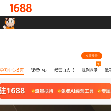
hi,同学，登录您的1688账号，学习中心第一时间根据您的学习兴趣为
您推荐精准内容
立即登录
hot
学习中心首页
课程中心
经营白皮书
规则课堂
数