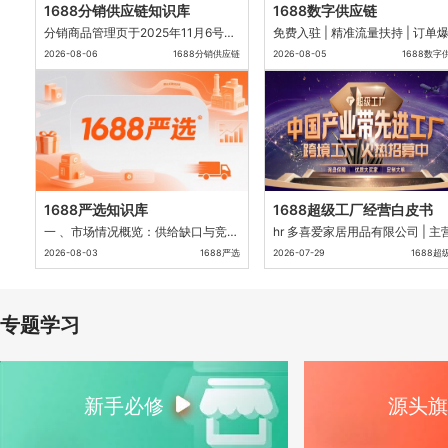
1688分销供应链知识库
1688数字供应链
分销商品管理页于2025年11月6号升级迭代，核心变化点：1、商品加入一件代发更方便啦！支持商品独立
2026-08-06
1688分销供应链
2026-08-05
1688数字
1688严选知识库
1688超级工厂经营白皮书
一 、市场情况概览：供给缺口与竞争机会 新增叶子类目明细： 本次平台新增 73 个叶子类目，覆盖 1
2026-08-03
1688严选
2026-07-29
1688超
专题学习
新手必修
源头旗