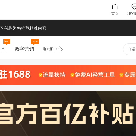
的学习兴趣为您推荐精准内容
hot
new
课堂
数字营销
师资中心