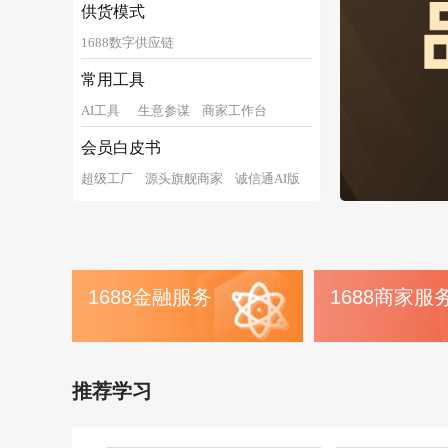
供货模式
1688数字供应链
常用工具
AI工具
生意参谋
商家工作台
会员白皮书
超级工厂
源头旗舰商家
诚信通AI版
1688金融服务
1688商家服
推荐学习