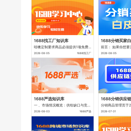
1688找工厂知识库
1688分销买家
哇噢定制要求商品必须提供1项免费的定制项，且该定制项的起定量不得高于商品起定量。定制项可以是加图加字
2026-08-05
1688找工厂
2026-08-05
1688严选知识库
1688分销供应
一 、市场情况概览：供给缺口与竞争机会 新增叶子类目明细： 本次平台新增 73 个叶子类目，覆盖 1
2026-08-03
1688严选
2026-07-31