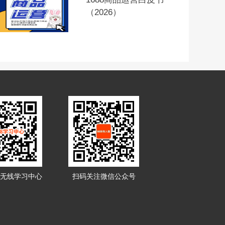
（2026）
无线学习中心
扫码关注微信公众号