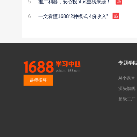
热
5
推广利器，安心投plus重磅来袭！
热
6
一文看懂1688“2种模式 4份收入”
专题学
AI小课堂
讲师招募
源头旗舰
超级工厂