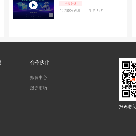
全新升级
42268次观看
生意无忧
院
合作伙伴
师资中心
服务市场
扫码进入