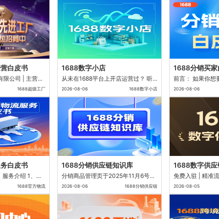
经营白皮书
1688数字小店
1688分销买
hr 多喜爱家居用品有限公司 | 主营行业/产品：家纺家饰-四件套 商家原话：公司主要从事以套件
从未在1688平台上开店运营过？ 听过1688但不知道开店效果如何？ 想尝试下1688但不清楚路径？
1688超级工厂
2026-08-06
1688数字小店
2026-08-06
服务白皮书
1688分销供应链知识库
1688数字供应
一、【指定发顺丰】服务介绍 1、什么是指定发顺丰服务？立即开通 指定发顺丰服务是指商家开通服务后，买
分销商品管理页于2025年11月6号升级迭代，核心变化点：1、商品加入一件代发更方便啦！支持商品独立
1688官方物流
2026-08-06
1688分销供应链
2026-08-05