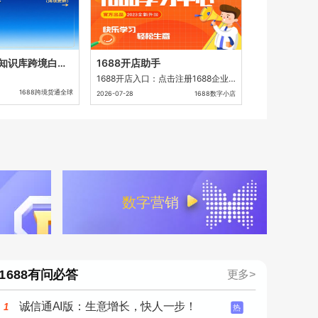
1688跨境市场知识库跨境白皮书（持续更新）
1688开店助手
1688开店入口：点击注册1688企业账号，免费获得行业趋势查询、店铺生意诊断 一、1688新商入驻
1688跨境货通全球
2026-07-28
1688数字小店
数字营销
1688有问必答
更多>
诚信通AI版：生意增长，快人一步！
1
热