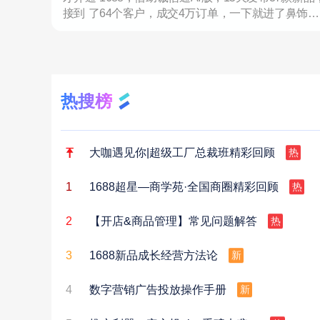
1688AI登上类目TOP1
接到 了64个客户，成交4万订单，一下就进了鼻饰新
晋榜 TOP1!
热搜榜
大咖遇见你|超级工厂总裁班精彩回顾
热
1
1688超星—商学苑·全国商圈精彩回顾
热
2
【开店&商品管理】常见问题解答
热
3
1688新品成长经营方法论
新
4
数字营销广告投放操作手册
新