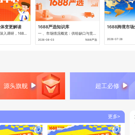
主体变更解读
1688严选知识库
背景: 基于近一年的深入调研，1688平台发现，部分商家在经营周期中面临集团重组、组织或品牌升级、类
一 、市场情况概览：供给缺口与竞争机会 新增叶子类目明细： 本次平台新增 73 个叶子类目，覆盖 1
2026-07-28
2026-08-03
1688严选
源头旗舰
超工必修
更多>