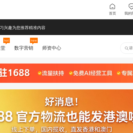
的学习兴趣为您推荐精准内容
hot
new
课堂
数字营销
师资中心