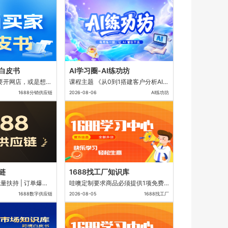
家白皮书
AI学习圈-AI练功坊
前言： 如果你想要开网店，或是想要在电商平台闯出一片天，一定会有启动资金这一苦恼；同时，心里一定暗暗
课程主题 《从0到1搭建客户分析AI技能——每天10分钟看懂订单涨跌，精准挽回流失客户》 分享人：邵
1688分销供应链
2026-08-06
AI练功坊
链
1688找工厂知识库
免费入驻 | 精准流量扶持 | 订单爆发式增长 点击上方图片立即入驻 一、1688数字供应链托管技术
哇噢定制要求商品必须提供1项免费的定制项，且该定制项的起定量不得高于商品起定量。定制项可以是加图加字
1688数字供应链
2026-08-05
1688找工厂