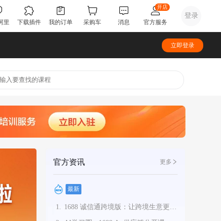
立即登录
官方资讯
更多
最新
1
.
1688 诚信通跨境版：让跨境生意更简单