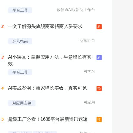
诚信通AI版新商工作台
平台工具
一文了解源头旗舰商家招商入驻要求
2
新
商家经营
经营指南
AI小课堂：掌握应用方法，生意增长有实
3
新
效
AI学习
平台工具
AI实战案例：商家增长实效，真实可见
4
热
AI应用
AI应用实例
超级工厂必看！1688平台最新资讯速递
5
推