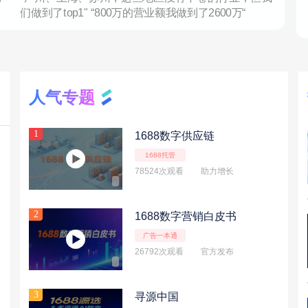
公司】：在卷区也能做到top1
们做到了top1" “800万的营业额我做到了2600万“
人气专题
1
1688数字供应链
1688托管
78524次观看
助力增长
2
1688数字营销白皮书
广告一本通
26792次观看
官方发布
3
寻源中国