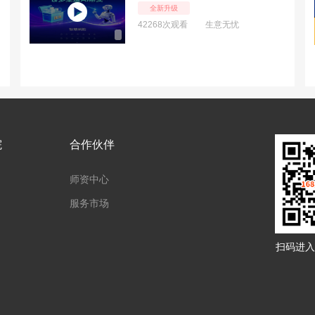
全新升级
42268次观看
生意无忧
院
合作伙伴
师资中心
服务市场
扫码进入