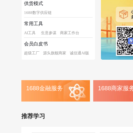
供货模式
1688数字供应链
常用工具
AI工具
生意参谋
商家工作台
会员白皮书
超级工厂
源头旗舰商家
诚信通AI版
1688金融服务
1688商家服
推荐学习