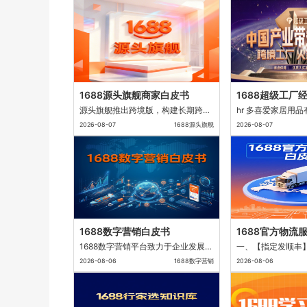
1688源头旗舰商家白皮书
1688超级工厂
源头旗舰推出跨境版，构建长期跨境采购关系 跨境人群首屏必现 · 强锁 60% 跨境人群曝光 · 一店
2026-08-07
1688源头旗舰
2026-08-07
1688数字营销白皮书
1688官方物流
1688数字营销平台致力于企业发展全链路营销推广平台，依托1688数字化生意资产优势，结合阿里大生态
2026-08-06
1688数字营销
2026-08-06