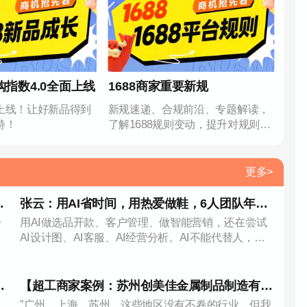
购指数4.0全面上线
1688商家重要新规
上线！让好新品得到
新规速递、合规前沿、专题解读，
持！
了解1688规则变动，提升对规则的
认知和理解。
更多>
力
张云：用AI省时间，用热爱做鞋，6人团队年销
一
用AI做选品开款、客户管理、做智能营销，还在尝试
过亿
AI设计图、AI客服、AI经营分析。AI不能代替人，但
能让人更高效。
靠
【超工商家案例：苏州创美佳金属制品制造有限
，
”广州、上海、苏州，这些地区没有不卷的行业，但我