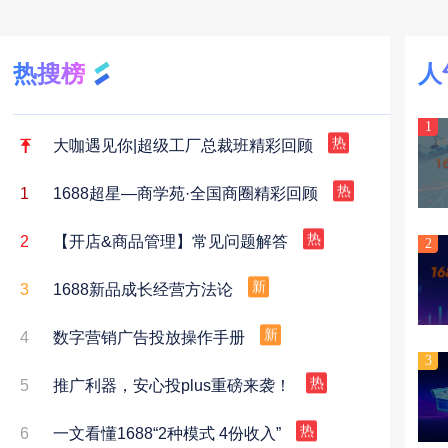
热搜榜
人
1
大咖遇见你|超级工厂总裁班精彩回顾
热
1
1688超星—商学苑·全国商圈精彩回顾
热
2
【开店&商品管理】常见问题解答
热
2
3
1688新品成长经营方法论
新
4
数字营销广告投放操作手册
新
3
5
推广利器，安心投plus重磅来袭！
热
6
一文看懂1688“2种模式 4份收入”
热