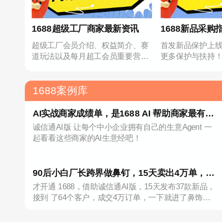
1688超级工厂商家最新资讯
1688新品采购
超级工厂会员介绍、权益简介、赛
首发新品保护上
道玩法以及每月超工会员重要营销
更多保护与扶持
事项
1688案例库
AI实战商家成绩单，是1688 AI 帮助商家最有力
诚信通AI版 让每个中小企业拥有自己的生意Agent 一
的回答！
起看看这些商家的AI生意经吧！
90后小白厂长跨界做鼻钉，15天卖出4万单，靠
才开通 1688，借助诚信通AI版，15天发布37款新品，
1688AI登上类目TOP1
接到 了64个客户，成交4万订单，一下就进了鼻饰新
晋榜 TOP1!