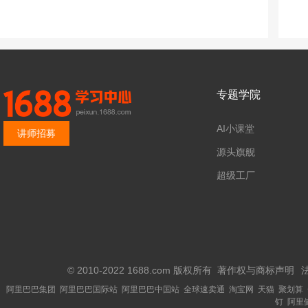
专题学院
AI小课堂
讲师招募
源头旗舰
超级工厂
© 2010-2022 1688.com 版权所有
著作权与商标声明
阿里巴巴集团
阿里巴巴国际站
阿里巴巴中国站
全球速卖通
淘宝网
天猫
聚划算
钉
阿里