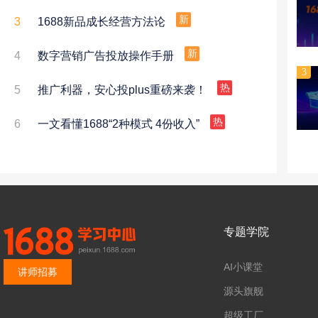
3
1688新品成长经营方法论
新
4
数字营销广告投放操作手册
新
3
5
推广利器，安心投plus重磅来袭！
热
6
一文看懂1688“2种模式 4份收入”
热
专题学院
AI小课堂
讲师招募
源头旗舰
超级工厂