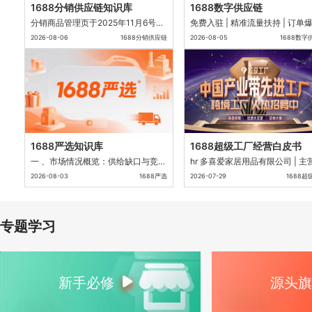
1688分销供应链知识库
1688数字供应链
分销商品管理页于2025年11月6号升级迭代，核心变化点：1、商品加入一件代发更方便啦！支持商品独立
2026-08-06
1688分销供应链
2026-08-05
1688数字
1688严选知识库
1688超级工厂经营白皮书
一 、市场情况概览：供给缺口与竞争机会 新增叶子类目明细： 本次平台新增 73 个叶子类目，覆盖 1
2026-08-03
1688严选
2026-07-29
1688超
专题学习
新手必修
源头旗