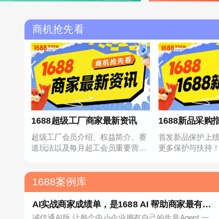
商机抢先看
1688超级工厂商家最新资讯
1688新品采购
超级工厂会员介绍、权益简介、赛
首发新品保护上
道玩法以及每月超工会员重要营销
更多保护与扶持
事项
1688案例库
AI实战商家成绩单，是1688 AI 帮助商家最有力
诚信通AI版 让每个中小企业拥有自己的生意Agent 一