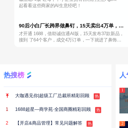
的回答！
起看看这些商家的AI生意经吧！
90后小白厂长跨界做鼻钉，15天卖出4万单，靠
才开通 1688，借助诚信通AI版，15天发布37款新品，
1688AI登上类目TOP1
接到 了64个客户，成交4万订单，一下就进了鼻饰新
晋榜 TOP1!
热搜榜
人
1
热
大咖遇见你|超级工厂总裁班精彩回顾
热
1
1688超星—商学苑·全国商圈精彩回顾
热
2
【开店&商品管理】常见问题解答
2