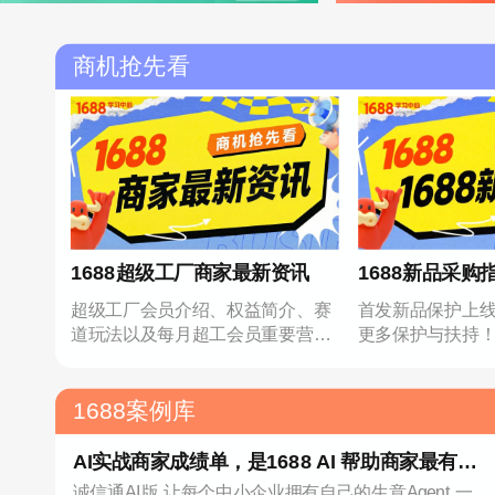
商机抢先看
1688超级工厂商家最新资讯
1688新品采购
超级工厂会员介绍、权益简介、赛
首发新品保护上
道玩法以及每月超工会员重要营销
更多保护与扶持
事项
1688案例库
AI实战商家成绩单，是1688 AI 帮助商家最有力
诚信通AI版 让每个中小企业拥有自己的生意Agent 一