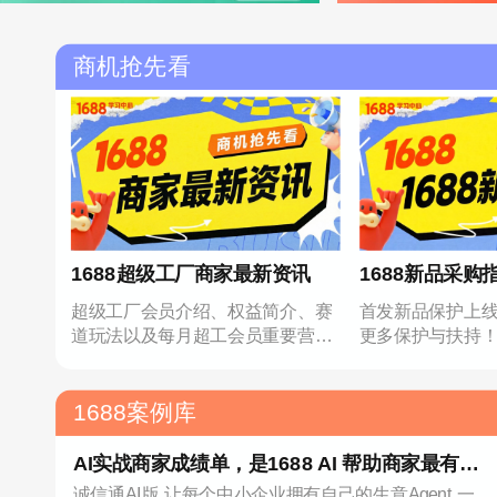
商机抢先看
1688超级工厂商家最新资讯
1688新品采购
超级工厂会员介绍、权益简介、赛
首发新品保护上
道玩法以及每月超工会员重要营销
更多保护与扶持
事项
1688案例库
AI实战商家成绩单，是1688 AI 帮助商家最有力
诚信通AI版 让每个中小企业拥有自己的生意Agent 一