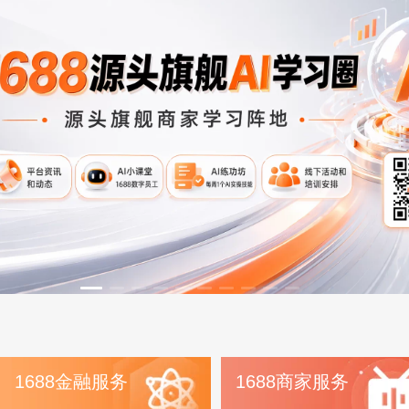
1688金融服务
1688商家服务