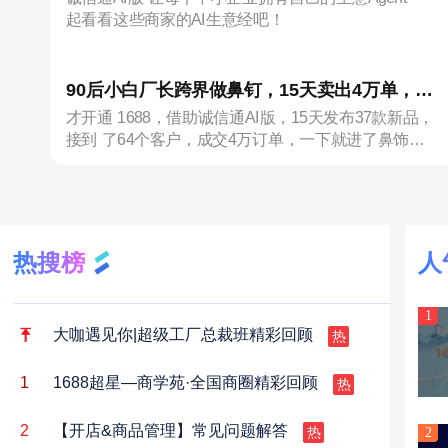
的回答！
起看看这些商家的AI生意经吧！
90后小白厂长跨界做鼻钉，15天卖出4万单，靠
才开通 1688，借助诚信通AI版，15天发布37款新品，
1688AI登上类目TOP1
接到 了64个客户，成交4万订单，一下就进了鼻饰新
晋榜 TOP1!
热搜榜
人
1
热
大咖遇见你|超级工厂总裁班精彩回顾
热
1
1688超星—商学苑·全国商圈精彩回顾
热
2
【开店&商品管理】常见问题解答
2