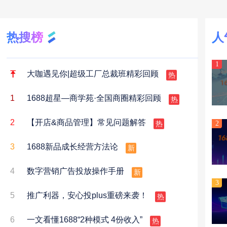
热搜榜
人
1
热
大咖遇见你|超级工厂总裁班精彩回顾
热
1
1688超星—商学苑·全国商圈精彩回顾
热
2
【开店&商品管理】常见问题解答
2
新
3
1688新品成长经营方法论
新
4
数字营销广告投放操作手册
3
热
5
推广利器，安心投plus重磅来袭！
热
6
一文看懂1688“2种模式 4份收入”