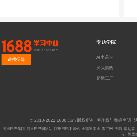
专题学院
AI小课堂
讲师招募
源头旗舰
超级工厂
© 2010-2022 1688.com 版权所有
著作权与商标声明
阿里巴巴集团
阿里巴巴国际站
阿里巴巴中国站
全球速卖通
淘宝网
天猫
聚划算
钉
阿里