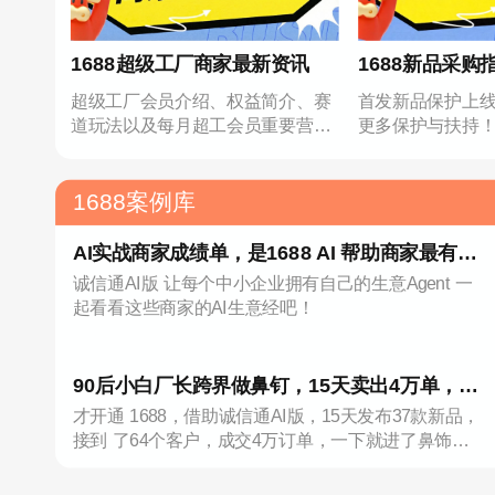
1688超级工厂商家最新资讯
1688新品采购
超级工厂会员介绍、权益简介、赛
首发新品保护上
道玩法以及每月超工会员重要营销
更多保护与扶持
事项
1688案例库
AI实战商家成绩单，是1688 AI 帮助商家最有力
诚信通AI版 让每个中小企业拥有自己的生意Agent 一
的回答！
起看看这些商家的AI生意经吧！
90后小白厂长跨界做鼻钉，15天卖出4万单，靠
才开通 1688，借助诚信通AI版，15天发布37款新品，
1688AI登上类目TOP1
接到 了64个客户，成交4万订单，一下就进了鼻饰新
晋榜 TOP1!