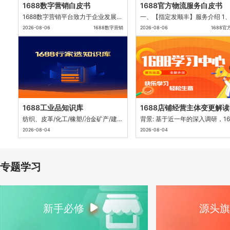
1688数字营销白皮书
1688官方物流服务白皮书
1688数字营销平台致力于企业发展全链路营销推广平台，依托1688数字化生意资产优势，结合阿里大生态
2026-08-06
1688数字营销
2026-08-06
1688官
1688工业品知识库
1688店铺经营主体变更解读
纺织、皮革/化工/橡塑/冶金矿产/建材/钢铁/新能源/农业/加工/印刷/通信产品电工电气/机械及行业
2026-08-04
2026-08-04
专题学习
新手必修
源头旗