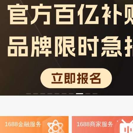
1688金融服务
1688商家服务