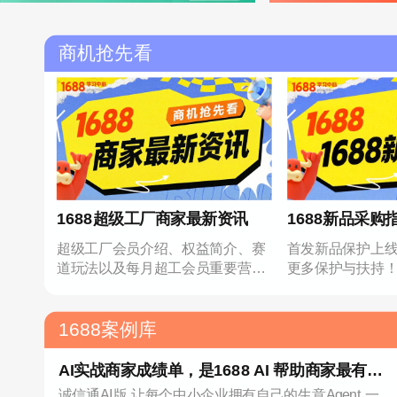
商机抢先看
1688超级工厂商家最新资讯
1688新品采购
超级工厂会员介绍、权益简介、赛
首发新品保护上
道玩法以及每月超工会员重要营销
更多保护与扶持
事项
1688案例库
AI实战商家成绩单，是1688 AI 帮助商家最有力
诚信通AI版 让每个中小企业拥有自己的生意Agent 一