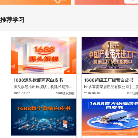
推荐学习
1688源头旗舰商家白皮书
1688超级工厂经营白皮书
源头旗舰推出跨境版，构建长期跨境采购关系 跨境人群首屏必现 · 强锁 60% 跨境人群曝光 · 一店
2026-08-07
1688源头旗舰
2026-08-07
1688超