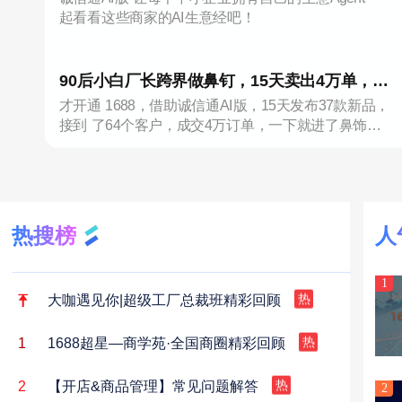
的回答！
起看看这些商家的AI生意经吧！
90后小白厂长跨界做鼻钉，15天卖出4万单，靠
才开通 1688，借助诚信通AI版，15天发布37款新品，
1688AI登上类目TOP1
接到 了64个客户，成交4万订单，一下就进了鼻饰新
晋榜 TOP1!
热搜榜
人
1
大咖遇见你|超级工厂总裁班精彩回顾
热
1
1688超星—商学苑·全国商圈精彩回顾
热
2
【开店&商品管理】常见问题解答
热
2