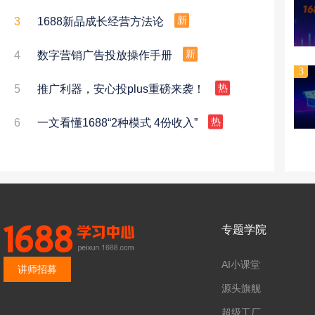
3
1688新品成长经营方法论
新
4
数字营销广告投放操作手册
新
3
5
推广利器，安心投plus重磅来袭！
热
6
一文看懂1688“2种模式 4份收入”
热
专题学院
AI小课堂
讲师招募
源头旗舰
超级工厂