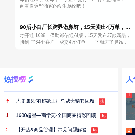
的回答！
起看看这些商家的AI生意经吧！
90后小白厂长跨界做鼻钉，15天卖出4万单，靠
才开通 1688，借助诚信通AI版，15天发布37款新品，
1688AI登上类目TOP1
接到 了64个客户，成交4万订单，一下就进了鼻饰新
晋榜 TOP1!
热搜榜
人
1
热
大咖遇见你|超级工厂总裁班精彩回顾
热
1
1688超星—商学苑·全国商圈精彩回顾
热
2
【开店&商品管理】常见问题解答
2