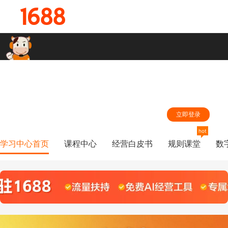
hi,同学，登录您的1688账号，学习中心第一时间根据您的学习兴趣为
您推荐精准内容
立即登录
hot
学习中心首页
课程中心
经营白皮书
规则课堂
数