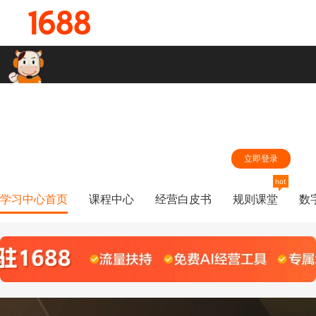
hi,同学，登录您的1688账号，学习中心第一时间根据您的学习兴趣为
您推荐精准内容
立即登录
hot
学习中心首页
课程中心
经营白皮书
规则课堂
数