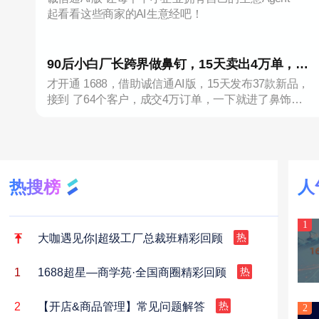
的回答！
起看看这些商家的AI生意经吧！
90后小白厂长跨界做鼻钉，15天卖出4万单，靠
才开通 1688，借助诚信通AI版，15天发布37款新品，
1688AI登上类目TOP1
接到 了64个客户，成交4万订单，一下就进了鼻饰新
晋榜 TOP1!
热搜榜
人
1
大咖遇见你|超级工厂总裁班精彩回顾
热
1
1688超星—商学苑·全国商圈精彩回顾
热
2
【开店&商品管理】常见问题解答
热
2