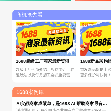
商机抢先看
1688超级工厂商家最新资讯
1688新品采购
超级工厂会员介绍、权益简介、赛
首发新品保护上
道玩法以及每月超工会员重要营销
更多保护与扶持
事项
1688案例库
AI实战商家成绩单，是1688 AI 帮助商家最有力
诚信通AI版 让每个中小企业拥有自己的生意Agent 一