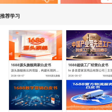
推荐学习
1688源头旗舰商家白皮书
1688超级工厂经营白皮书
源头旗舰推出跨境版，构建长期跨境采购关系 跨境人群首屏必现 · 强锁 60% 跨境人群曝光 · 一店
2026-08-07
1688源头旗舰
2026-08-07
1688超