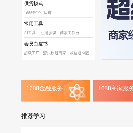
供货模式
1688数字供应链
常用工具
AI工具
生意参谋
商家工作台
会员白皮书
超级工厂
源头旗舰商家
诚信通AI版
1688金融服务
1688商家服
推荐学习