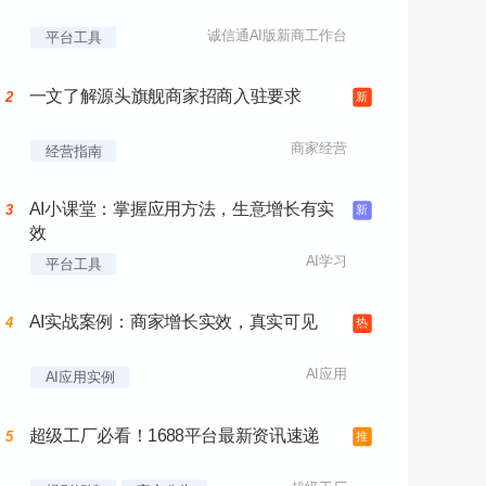
诚信通AI版新商工作台
平台工具
一文了解源头旗舰商家招商入驻要求
2
新
商家经营
经营指南
AI小课堂：掌握应用方法，生意增长有实
3
新
效
AI学习
平台工具
AI实战案例：商家增长实效，真实可见
4
热
AI应用
AI应用实例
超级工厂必看！1688平台最新资讯速递
5
推