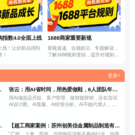
购指数4.0全面上线
1688商家重要新规
上线！让好新品得到
新规速递、合规前沿、专题解读，
持！
了解1688规则变动，提升对规则的
认知和理解。
更多>
力
张云：用AI省时间，用热爱做鞋，6人团队年销
一
用AI做选品开款、客户管理、做智能营销，还在尝试
过亿
AI设计图、AI客服、AI经营分析。AI不能代替人，但
能让人更高效。
靠
【超工商家案例：苏州创美佳金属制品制造有限
，
”广州、上海、苏州，这些地区没有不卷的行业，但我