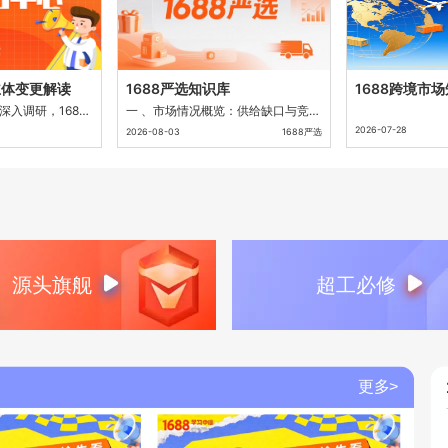
主体变更解读
1688严选知识库
背景: 基于近一年的深入调研，1688平台发现，部分商家在经营周期中面临集团重组、组织或品牌升级、类
一 、市场情况概览：供给缺口与竞争机会 新增叶子类目明细： 本次平台新增 73 个叶子类目，覆盖 1
2026-07-28
2026-08-03
1688严选
源头旗舰
超工必修
更多>