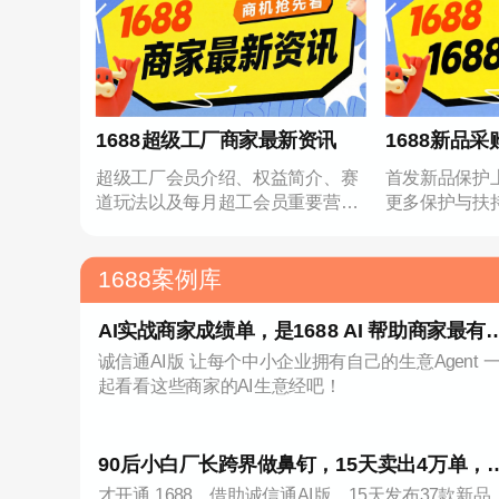
1688超级工厂商家最新资讯
1688新品采
超级工厂会员介绍、权益简介、赛
首发新品保护
道玩法以及每月超工会员重要营销
更多保护与扶
事项
1688案例库
AI实战商家成绩单，是1688 AI 帮助商家最有
诚信通AI版 让每个中小企业拥有自己的生意Agent 
的回答！
起看看这些商家的AI生意经吧！
90后小白厂长跨界做鼻钉，15天卖出4万单，
才开通 1688，借助诚信通AI版，15天发布37款新品