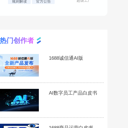
超级工厂
规则解读
官方公告
热门创作者
1688诚信通AI版
AI数字员工产品白皮书
1688商品运营白皮书