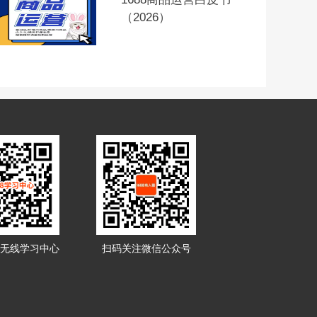
（2026）
无线学习中心
扫码关注微信公众号