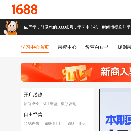
hi,同学，登录您的1688账号，学习中心第一时间根据您
学习中心首页
课程中心
经营白皮书
规则
开店必修
新商成长
AI小课堂
数字营销
自主经营
1688严选
1688找工厂
1688工业品