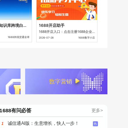
1688跨境市场知识库跨境白皮书（持续更新）
1688开店助手
1688开店入口：点击注册1688企业账号，免费获得行业趋势查询、店铺生意诊断 一、1688新商入驻
1688跨境货通全球
2026-07-28
1688数字小店
数字营销
1688有问必答
更多>
诚信通AI版：生意增长，快人一步！
1
热