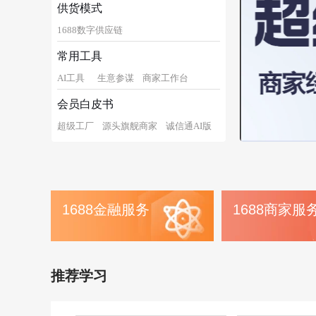
供货模式
1688数字供应链
常用工具
AI工具
生意参谋
商家工作台
会员白皮书
超级工厂
源头旗舰商家
诚信通AI版
1688金融服务
1688商家服
推荐学习