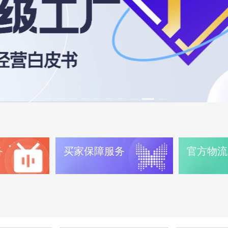
务
买家保障服务
官方物流