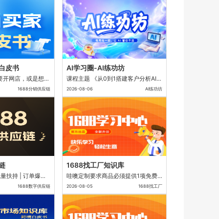
家白皮书
AI学习圈-AI练功坊
前言： 如果你想要开网店，或是想要在电商平台闯出一片天，一定会有启动资金这一苦恼；同时，心里一定暗暗
课程主题 《从0到1搭建客户分析AI技能——每天10分钟看懂订单涨跌，精准挽回流失客户》 分享人：邵
1688分销供应链
2026-08-06
AI练功坊
链
1688找工厂知识库
免费入驻 | 精准流量扶持 | 订单爆发式增长 点击上方图片立即入驻 一、1688数字供应链托管技术
哇噢定制要求商品必须提供1项免费的定制项，且该定制项的起定量不得高于商品起定量。定制项可以是加图加字
1688数字供应链
2026-08-05
1688找工厂