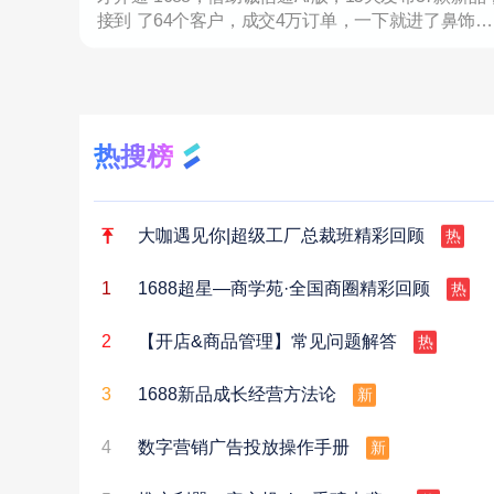
1688AI登上类目TOP1
接到 了64个客户，成交4万订单，一下就进了鼻饰新
晋榜 TOP1!
热搜榜
大咖遇见你|超级工厂总裁班精彩回顾
热
1
1688超星—商学苑·全国商圈精彩回顾
热
2
【开店&商品管理】常见问题解答
热
3
1688新品成长经营方法论
新
4
数字营销广告投放操作手册
新